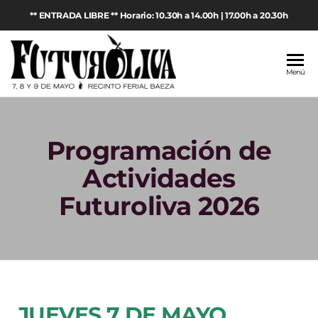
** ENTRADA LIBRE ** Horario: 10.30h a 14.00h | 17.00h a 20.30h
Futuroliva
Feria de
Menú
maquinaria
2026
agrícola y
aceite de
oliva en
Programación de
Baeza
(Jaén)
Actividades
Futuroliva 2026
JUEVES 7 DE MAYO