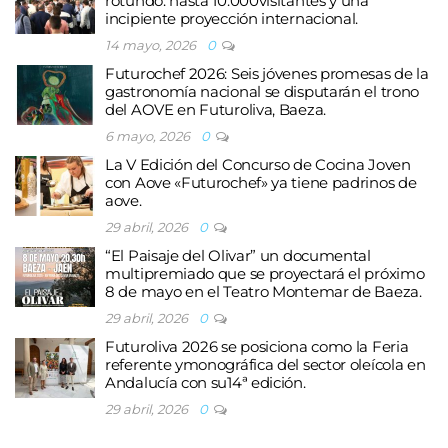
rotundo: hasta 10.000visitantes y una
incipiente proyección internacional.
14 mayo, 2026
0
Futurochef 2026: Seis jóvenes promesas de la
gastronomía nacional se disputarán el trono
del AOVE en Futuroliva, Baeza.
6 mayo, 2026
0
La V Edición del Concurso de Cocina Joven
con Aove «Futurochef» ya tiene padrinos de
aove.
29 abril, 2026
0
“El Paisaje del Olivar” un documental
multipremiado que se proyectará el próximo
8 de mayo en el Teatro Montemar de Baeza.
29 abril, 2026
0
Futuroliva 2026 se posiciona como la Feria
referente ymonográfica del sector oleícola en
Andalucía con su14ª edición.
29 abril, 2026
0
Conoce lo que nos espera en Futuroliva 2026