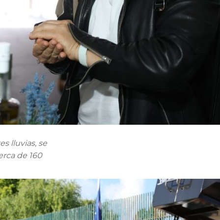
s lluvias, se
erca de 160