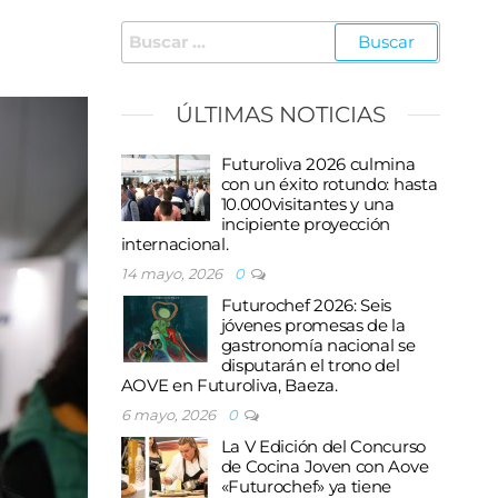
Buscar:
ÚLTIMAS NOTICIAS
Futuroliva 2026 culmina
con un éxito rotundo: hasta
10.000visitantes y una
incipiente proyección
internacional.
14 mayo, 2026
0
Futurochef 2026: Seis
jóvenes promesas de la
gastronomía nacional se
disputarán el trono del
AOVE en Futuroliva, Baeza.
6 mayo, 2026
0
La V Edición del Concurso
de Cocina Joven con Aove
«Futurochef» ya tiene