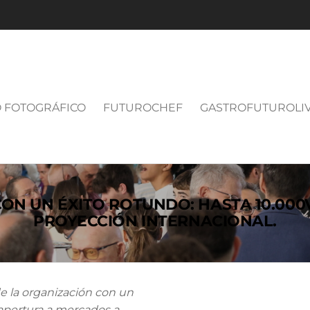
 FOTOGRÁFICO
FUTUROCHEF
GASTROFUTUROLI
ON UN ÉXITO ROTUNDO: HASTA 10.000V
PROYECCIÓN INTERNACIONAL.
de la organización con un
a apertura a mercados a