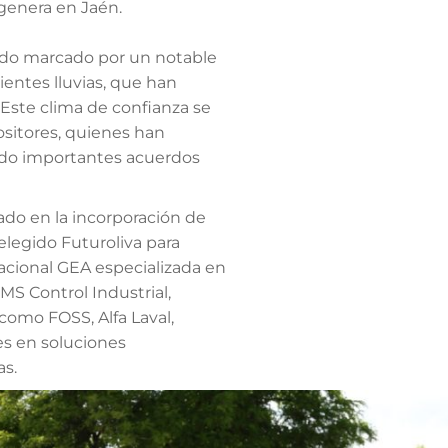
genera en Jaén.
tado marcado por un notable
entes lluvias, que han
 Este clima de confianza se
ositores, quienes han
rado importantes acuerdos
ado en la incorporación de
elegido Futuroliva para
acional GEA especializada en
IMS Control Industrial,
como FOSS, Alfa Laval,
res en soluciones
as.