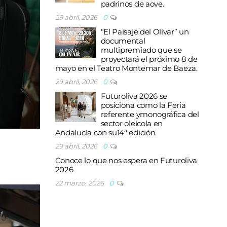
padrinos de aove.
29 abril, 2026
0
“El Paisaje del Olivar” un
documental
multipremiado que se
proyectará el próximo 8 de
mayo en el Teatro Montemar de Baeza.
29 abril, 2026
0
Futuroliva 2026 se
posiciona como la Feria
referente ymonográfica del
sector oleícola en
Andalucía con su14ª edición.
29 abril, 2026
0
Conoce lo que nos espera en Futuroliva
2026
22 marzo, 2026
0