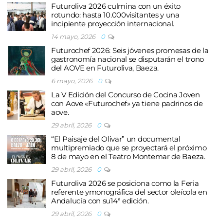
Futuroliva 2026 culmina con un éxito
rotundo: hasta 10.000visitantes y una
incipiente proyección internacional.
14 mayo, 2026
0
Futurochef 2026: Seis jóvenes promesas de la
gastronomía nacional se disputarán el trono
del AOVE en Futuroliva, Baeza.
6 mayo, 2026
0
La V Edición del Concurso de Cocina Joven
con Aove «Futurochef» ya tiene padrinos de
aove.
29 abril, 2026
0
“El Paisaje del Olivar” un documental
multipremiado que se proyectará el próximo
8 de mayo en el Teatro Montemar de Baeza.
29 abril, 2026
0
Futuroliva 2026 se posiciona como la Feria
referente ymonográfica del sector oleícola en
Andalucía con su14ª edición.
29 abril, 2026
0