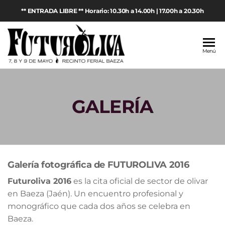
Saltar
** ENTRADA LIBRE ** Horario: 10.30h a 14.00h | 17.00h a 20.30h
al
contenido
Futuroliva
Feria de
Menú
maquinaria
2026
agrícola y
aceite de
oliva en
GALERÍA
Baeza
(Jaén)
Galería fotográfica de FUTUROLIVA 2016
Futuroliva 2016
es la cita oficial de sector de olivar
en Baeza (Jaén). Un encuentro profesional y
monográfico que cada dos años se celebra en
Baeza.