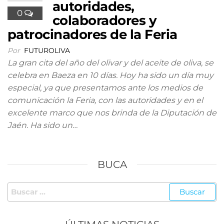
autoridades,
0
colaboradores y
patrocinadores de la Feria
Por
FUTUROLIVA
La gran cita del año del olivar y del aceite de oliva, se
celebra en Baeza en 10 días. Hoy ha sido un día muy
especial, ya que presentamos ante los medios de
comunicación la Feria, con las autoridades y en el
excelente marco que nos brinda de la Diputación de
Jaén. Ha sido un…
BUCA
Buscar: