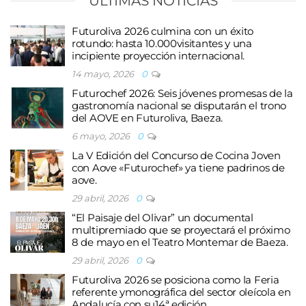
ÚLTIMAS NOTICIAS
Futuroliva 2026 culmina con un éxito
rotundo: hasta 10.000visitantes y una
incipiente proyección internacional.
14 mayo, 2026
0
Futurochef 2026: Seis jóvenes promesas de la
gastronomía nacional se disputarán el trono
del AOVE en Futuroliva, Baeza.
6 mayo, 2026
0
La V Edición del Concurso de Cocina Joven
con Aove «Futurochef» ya tiene padrinos de
aove.
29 abril, 2026
0
“El Paisaje del Olivar” un documental
multipremiado que se proyectará el próximo
8 de mayo en el Teatro Montemar de Baeza.
29 abril, 2026
0
Futuroliva 2026 se posiciona como la Feria
referente ymonográfica del sector oleícola en
Andalucía con su14ª edición.