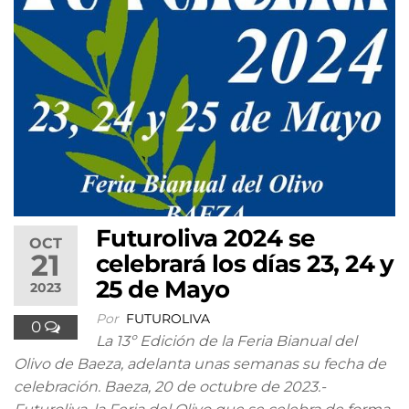
Futuroliva 2024 se
OCT
21
celebrará los días 23, 24 y
25 de Mayo
2023
Por
FUTUROLIVA
0
La 13º Edición de la Feria Bianual del
Olivo de Baeza, adelanta unas semanas su fecha de
celebración. Baeza, 20 de octubre de 2023.-