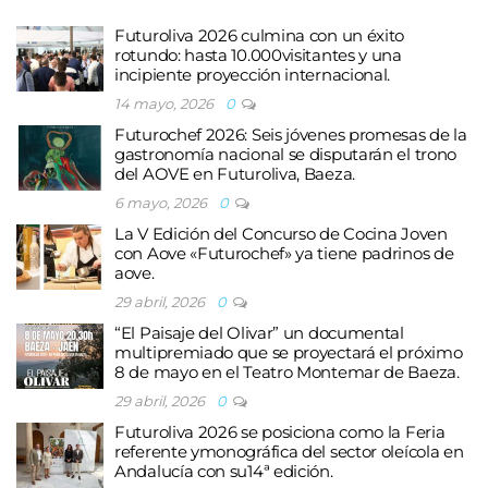
Futuroliva 2026 culmina con un éxito
rotundo: hasta 10.000visitantes y una
incipiente proyección internacional.
14 mayo, 2026
0
Futurochef 2026: Seis jóvenes promesas de la
gastronomía nacional se disputarán el trono
del AOVE en Futuroliva, Baeza.
6 mayo, 2026
0
La V Edición del Concurso de Cocina Joven
con Aove «Futurochef» ya tiene padrinos de
aove.
29 abril, 2026
0
“El Paisaje del Olivar” un documental
multipremiado que se proyectará el próximo
8 de mayo en el Teatro Montemar de Baeza.
29 abril, 2026
0
Futuroliva 2026 se posiciona como la Feria
referente ymonográfica del sector oleícola en
Andalucía con su14ª edición.