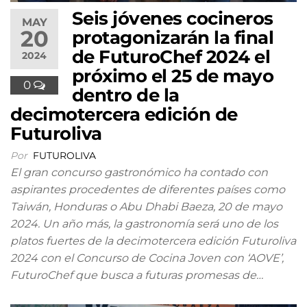
Seis jóvenes cocineros
MAY
20
protagonizarán la final
de FuturoChef 2024 el
2024
próximo el 25 de mayo
0
dentro de la
decimotercera edición de
Futuroliva
Por
FUTUROLIVA
El gran concurso gastronómico ha contado con
aspirantes procedentes de diferentes países como
Taiwán, Honduras o Abu Dhabi Baeza, 20 de mayo
2024. Un año más, la gastronomía será uno de los
platos fuertes de la decimotercera edición Futuroliva
2024 con el Concurso de Cocina Joven con ‘AOVE’,
FuturoChef que busca a futuras promesas de…