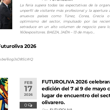
La feria supera todas las expectativas de la organ
unperfil de visitante más profesional y la apertura
anuevos países como Túnez, Corea, Grecia o 
optimismo del sector, impulsado por las recient
setraduce en un alto volumen de negocio para l
160expositores. BAEZA, JAÉN – 13 de mayo…
uturoliva 2026
utu.be/6ogJsD8SLWQ
FUTUROLIVA 2026 celebrará
FEB
17
edición del 7 al 9 de mayo
2026
lugar de encuentro del sec
olivarero.
0
Por
FUTUROLIVA