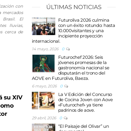
ización con
ÚLTIMAS NOTICIAS
 a mercados
Brasil. El
Futuroliva 2026 culmina
con un éxito rotundo: hasta
es lluvias,
10.000visitantes y una
os cerca de
incipiente proyección
internacional.
14 mayo, 2026
0
Futurochef 2026: Seis
jóvenes promesas de la
gastronomía nacional se
disputarán el trono del
AOVE en Futuroliva, Baeza.
6 mayo, 2026
0
La V Edición del Concurso
 su XIV
de Cocina Joven con Aove
 como
«Futurochef» ya tiene
padrinos de aove.
tor
29 abril, 2026
0
“El Paisaje del Olivar” un