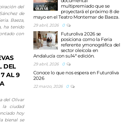
documental
multipremiado que se
piración del
proyectará el próximo 8 de
 Sánchez de
mayo en el Teatro Montemar de Baeza.
eria. Baeza,
29 abril, 2026
0
, ha tenido
contado con
Futuroliva 2026 se
posiciona como la Feria
referente ymonográfica del
sector oleícola en
Andalucía con su14ª edición.
EVAS
29 abril, 2026
0
L DEL
Conoce lo que nos espera en Futuroliva
7 AL 9
2026
ZA
22 marzo, 2026
0
a del Olivar
 la ciudad
unciado hoy
ia bienal se