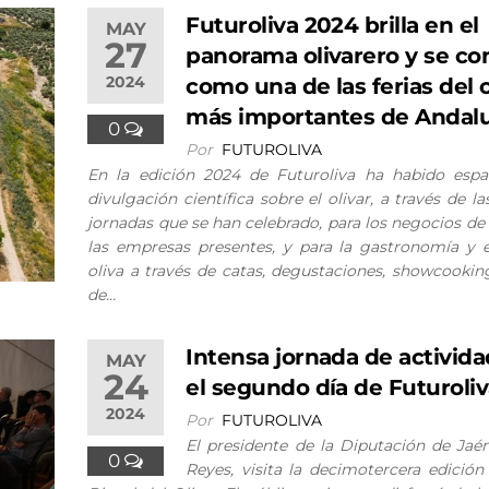
Futuroliva 2024 brilla en el
MAY
27
panorama olivarero y se co
2024
como una de las ferias del o
más importantes de Andalu
0
Por
FUTUROLIVA
En la edición 2024 de Futuroliva ha habido espa
divulgación científica sobre el olivar, a través de la
jornadas que se han celebrado, para los negocios de
las empresas presentes, y para la gastronomía y e
oliva a través de catas, degustaciones, showcooking
de…
Intensa jornada de activid
MAY
24
el segundo día de Futuroli
2024
Por
FUTUROLIVA
El presidente de la Diputación de Jaén
0
Reyes, visita la decimotercera edición