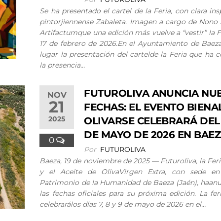
Se ha presentado el cartel de la Feria, con clara ins
pintorjiennense Zabaleta. Imagen a cargo de Nono
Artifactumque una edición más vuelve a “vestir” la F
17 de febrero de 2026.En el Ayuntamiento de Baeza
lugar la presentación del cartelde la Feria que ha 
la presencia…
FUTUROLIVA ANUNCIA NU
NOV
21
FECHAS: EL EVENTO BIENA
2025
OLIVARSE CELEBRARÁ DEL 
DE MAYO DE 2026 EN BAE
0
Por
FUTUROLIVA
Baeza, 19 de noviembre de 2025 — Futuroliva, la Feri
y el Aceite de OlivaVirgen Extra, con sede en
Patrimonio de la Humanidad de Baeza (Jaén), haan
las fechas oficiales para su próxima edición. La fer
celebrarálos días 7, 8 y 9 de mayo de 2026 en el…