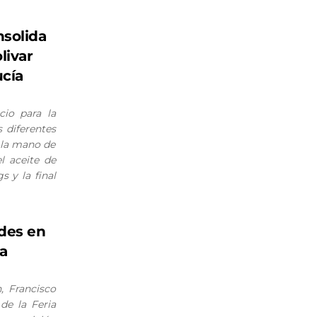
nsolida
livar
cía
cio para la
s diferentes
 la mano de
l aceite de
s y la final
ades en
va
, Francisco
 de la Feria