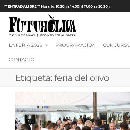
Saltar
** ENTRADA LIBRE ** Horario: 10.30h a 14.00h | 17.00h a 20.30h
al
contenido
Futuroliva
Feria de
maquinaria
2026
agrícola y
LA FERIA 2026
PROGRAMACIÓN
CONCURSO
aceite de
oliva en
CONTACTO
Baeza
(Jaén)
Etiqueta:
feria del olivo