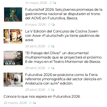
14 mayo, 2026
0
Futurochef 2026: Seis jóvenes promesas de la
gastronomía nacional se disputarán el trono
del AOVE en Futuroliva, Baeza.
6 mayo, 2026
0
La V Edición del Concurso de Cocina Joven
con Aove «Futurochef» ya tiene padrinos de
aove.
29 abril, 2026
0
“El Paisaje del Olivar” un documental
multipremiado que se proyectará el próximo
8 de mayo en el Teatro Montemar de Baeza.
29 abril, 2026
0
Futuroliva 2026 se posiciona como la Feria
referente ymonográfica del sector oleícola en
Andalucía con su14ª edición.
29 abril, 2026
0
Conoce lo que nos espera en Futuroliva 2026
22 marzo, 2026
0