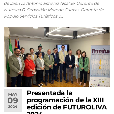
de Jaén D. Antonio Estévez Alcalde. Gerente de
Nutesca D. Sebastián Moreno Cuevas. Gerente de
Pópulo Servicios Turísticos y…
Presentada la
MAY
09
programación de la XIII
edición de FUTUROLIVA
2024