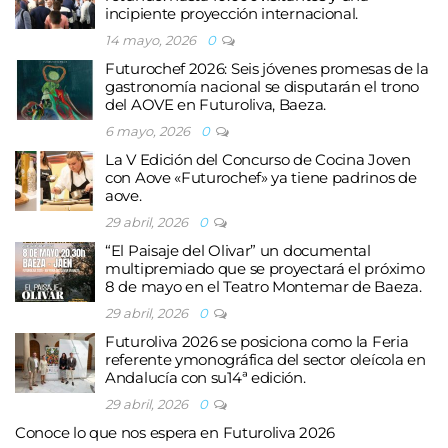
incipiente proyección internacional.
14 mayo, 2026
0
Futurochef 2026: Seis jóvenes promesas de la
gastronomía nacional se disputarán el trono
del AOVE en Futuroliva, Baeza.
6 mayo, 2026
0
La V Edición del Concurso de Cocina Joven
con Aove «Futurochef» ya tiene padrinos de
aove.
29 abril, 2026
0
“El Paisaje del Olivar” un documental
multipremiado que se proyectará el próximo
8 de mayo en el Teatro Montemar de Baeza.
29 abril, 2026
0
Futuroliva 2026 se posiciona como la Feria
referente ymonográfica del sector oleícola en
Andalucía con su14ª edición.
29 abril, 2026
0
Conoce lo que nos espera en Futuroliva 2026