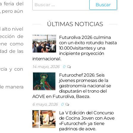
Buscar:
 feria del
, pero aún
ÚLTIMAS NOTICIAS
 alto nivel
lección de
Futuroliva 2026 culmina
con un éxito rotundo: hasta
tiene como
10.000visitantes y una
dad de las
incipiente proyección
internacional.
14 mayo, 2026
0
rcía y con
Futurochef 2026: Seis
jóvenes promesas de la
gastronomía nacional se
o de manera
disputarán el trono del
AOVE en Futuroliva, Baeza.
6 mayo, 2026
0
La V Edición del Concurso
de Cocina Joven con Aove
«Futurochef» ya tiene
padrinos de aove.