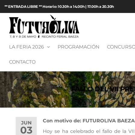
Saltar
** ENTRADA LIBRE ** Horario: 10.30h a 14.00h | 17.00h a 20.30h
al
contenido
Futuroliva
Feria de
maquinaria
2026
agrícola y
LA FERIA 2026
PROGRAMACIÓN
CONCURSO
aceite de
oliva en
CONTACTO
Baeza
(Jaén)
FALLO DEL VII PR
Con motivo de: FUTUROLIVA BAEZA
JUN
03
Hoy se ha celebrado el fallo de la VI