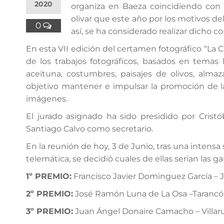
2020
organiza en Baeza coincidiendo con l
olivar que este año por los motivos de
0
así, se ha considerado realizar dicho 
En esta VII edición del certamen fotográfico “La Cu
de los trabajos fotográficos, basados en temas 
aceituna, costumbres, paisajes de olivos, almaz
objetivo mantener e impulsar la promoción de la c
imágenes.
El jurado asignado ha sido presidido por Cristó
Santiago Calvo como secretario.
En la reunión de hoy, 3 de Junio, tras una intensa 
telemática, se decidió cuales de ellas serían las g
1º PREMIO:
Francisco Javier Dominguez García – Je
2º PREMIO:
José Ramón Luna de La Osa –Tarancó
3º PREMIO:
Juan Ángel Donaire Camacho – Villarub