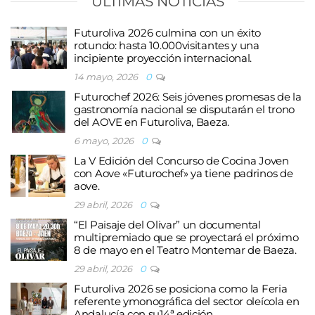
ÚLTIMAS NOTICIAS
Futuroliva 2026 culmina con un éxito
rotundo: hasta 10.000visitantes y una
incipiente proyección internacional.
14 mayo, 2026
0
Futurochef 2026: Seis jóvenes promesas de la
gastronomía nacional se disputarán el trono
del AOVE en Futuroliva, Baeza.
6 mayo, 2026
0
La V Edición del Concurso de Cocina Joven
con Aove «Futurochef» ya tiene padrinos de
aove.
29 abril, 2026
0
“El Paisaje del Olivar” un documental
multipremiado que se proyectará el próximo
8 de mayo en el Teatro Montemar de Baeza.
29 abril, 2026
0
Futuroliva 2026 se posiciona como la Feria
referente ymonográfica del sector oleícola en
Andalucía con su14ª edición.