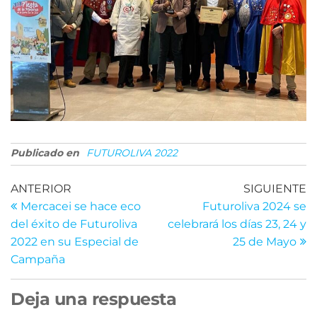
Publicado en
FUTUROLIVA 2022
Navegación
Entrada
E
ANTERIOR
SIGUIENTE
anterior
s
Mercacei se hace eco
Futuroliva 2024 se
de
del éxito de Futuroliva
celebrará los días 23, 24 y
entradas
2022 en su Especial de
25 de Mayo
Campaña
Deja una respuesta