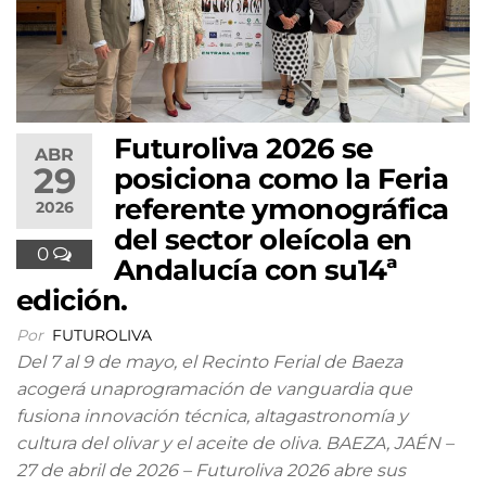
Futuroliva 2026 se
ABR
29
posiciona como la Feria
referente ymonográfica
2026
del sector oleícola en
0
Andalucía con su14ª
edición.
Por
FUTUROLIVA
Del 7 al 9 de mayo, el Recinto Ferial de Baeza
acogerá unaprogramación de vanguardia que
fusiona innovación técnica, altagastronomía y
cultura del olivar y el aceite de oliva. BAEZA, JAÉN –
27 de abril de 2026 – Futuroliva 2026 abre sus