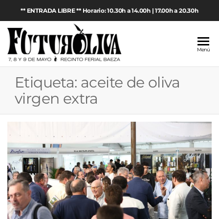
Saltar
** ENTRADA LIBRE ** Horario: 10.30h a 14.00h | 17.00h a 20.30h
al
contenido
Futuroliva
Feria de
Menú
maquinaria
2026
agrícola y
Etiqueta:
aceite de oliva
aceite de
oliva en
virgen extra
Baeza
(Jaén)