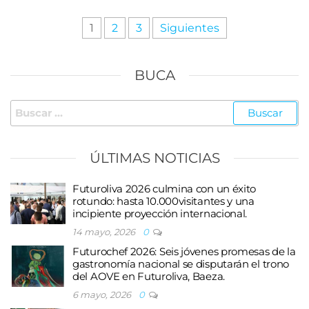
Paginación
1
2
3
Siguientes
de
entradas
BUCA
Buscar:
ÚLTIMAS NOTICIAS
Futuroliva 2026 culmina con un éxito
rotundo: hasta 10.000visitantes y una
incipiente proyección internacional.
14 mayo, 2026
0
Futurochef 2026: Seis jóvenes promesas de la
gastronomía nacional se disputarán el trono
del AOVE en Futuroliva, Baeza.
6 mayo, 2026
0