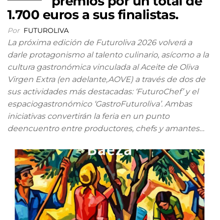
premios por un total de
1.700 euros a sus finalistas.
Por
FUTUROLIVA
La próxima edición de Futuroliva 2026 volverá a
darle protagonismo al talento culinario, asícomo a la
cultura gastronómica vinculada al Aceite de Oliva
Virgen Extra (en adelante,AOVE) a través de dos de
sus actividades más destacadas: ‘FuturoChef’ y el
espaciogastronómico ‘GastroFuturoliva’. Ambas
iniciativas convertirán la feria en un punto
deencuentro entre productores, chefs y amantes…