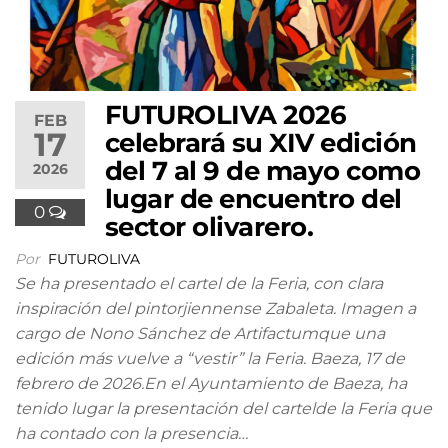
FUTUROLIVA 2026
FEB
17
celebrará su XIV edición
del 7 al 9 de mayo como
2026
lugar de encuentro del
0
sector olivarero.
Por
FUTUROLIVA
Se ha presentado el cartel de la Feria, con clara
inspiración del pintorjiennense Zabaleta. Imagen a
cargo de Nono Sánchez de Artifactumque una
edición más vuelve a “vestir” la Feria. Baeza, 17 de
febrero de 2026.En el Ayuntamiento de Baeza, ha
tenido lugar la presentación del cartelde la Feria que
ha contado con la presencia…