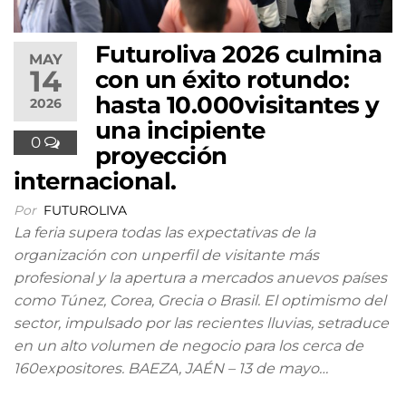
Futuroliva 2026 culmina
MAY
14
con un éxito rotundo:
hasta 10.000visitantes y
2026
una incipiente
0
proyección
internacional.
Por
FUTUROLIVA
La feria supera todas las expectativas de la
organización con unperfil de visitante más
profesional y la apertura a mercados anuevos países
como Túnez, Corea, Grecia o Brasil. El optimismo del
sector, impulsado por las recientes lluvias, setraduce
en un alto volumen de negocio para los cerca de
160expositores. BAEZA, JAÉN – 13 de mayo…