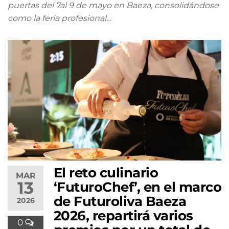
puertas del 7al 9 de mayo en Baeza, consolidándose
como la feria profesional…
El reto culinario
MAR
13
‘FuturoChef’, en el marco
de Futuroliva Baeza
2026
2026, repartirá varios
0